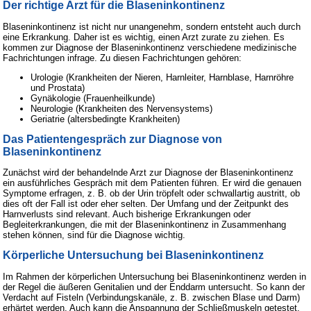
Der richtige Arzt für die Blaseninkontinenz
Blaseninkontinenz ist nicht nur unangenehm, sondern entsteht auch durch
eine Erkrankung. Daher ist es wichtig, einen Arzt zurate zu ziehen. Es
kommen zur Diagnose der Blaseninkontinenz verschiedene medizinische
Fachrichtungen infrage. Zu diesen Fachrichtungen gehören:
Urologie (Krankheiten der Nieren, Harnleiter, Harnblase, Harnröhre
und Prostata)
Gynäkologie (Frauenheilkunde)
Neurologie (Krankheiten des Nervensystems)
Geriatrie (altersbedingte Krankheiten)
Das Patientengespräch zur Diagnose von
Blaseninkontinenz
Zunächst wird der behandelnde Arzt zur Diagnose der Blaseninkontinenz
ein ausführliches Gespräch mit dem Patienten führen. Er wird die genauen
Symptome erfragen, z. B. ob der Urin tröpfelt oder schwallartig austritt, ob
dies oft der Fall ist oder eher selten. Der Umfang und der Zeitpunkt des
Harnverlusts sind relevant. Auch bisherige Erkrankungen oder
Begleiterkrankungen, die mit der Blaseninkontinenz in Zusammenhang
stehen können, sind für die Diagnose wichtig.
Körperliche Untersuchung bei Blaseninkontinenz
Im Rahmen der körperlichen Untersuchung bei Blaseninkontinenz werden in
der Regel die äußeren Genitalien und der Enddarm untersucht. So kann der
Verdacht auf Fisteln (Verbindungskanäle, z. B. zwischen Blase und Darm)
erhärtet werden. Auch kann die Anspannung der Schließmuskeln getestet,