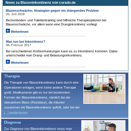
News zu Blaseninkontinenz von curado.de
Blasenschwäche: Strategien gegen ein drängendes Problem
26. Juli 2018
Beckenboden- und Toilettentraining sind hilfreiche Therapieoptionen bei
Blasenschwäche, vor allem wenn eine Dranginkontinenz vorliegt.
Weiterlesen
Was tun bei Inkontinenz?
06. Februar 2017
Bei verschiedenen Krebserkankungen kann es zu Inkontinenz kommen. Dabei
unterscheidet man Drang- und Belastungsinkontinenz.
Weiterlesen
Therapie
Die Therapie von Blaseninkontinenz kann durch eine
Operationen erfolgen, wenn keine andere Therapie
greift. Medikamente gibt es nur bei bestimmten
Formen der Blaseninkontinenz, nämlich bei der
überaktiven Blase (Reizblase), die mitunter
zusammen mit Blaseninkontinenz auftritt, oder bei der
leichten bis mittelstarken Belastungsinkontinenz der
[...] weiterlesen
Frau. Toilettentraining, z. B. Blasentraining, kann
Diagnose
vielen Betroffenen helfen. Die Physiotherapie bietet
verschiedene Verfahren an, um Betroffene zu
Zur Diagnose von Blaseninkontinenz muss man