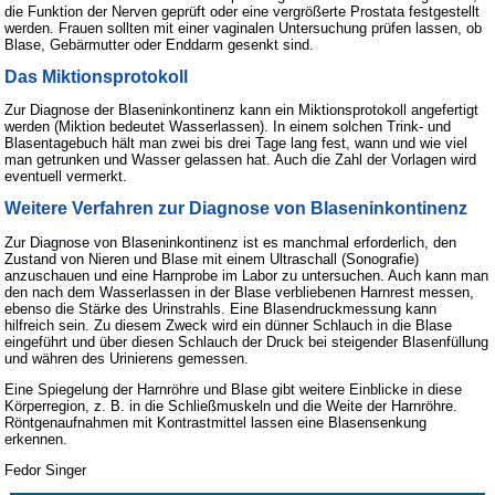
die Funktion der Nerven geprüft oder eine vergrößerte Prostata festgestellt
werden. Frauen sollten mit einer vaginalen Untersuchung prüfen lassen, ob
Blase, Gebärmutter oder Enddarm gesenkt sind.
Das Miktionsprotokoll
Zur Diagnose der Blaseninkontinenz kann ein Miktionsprotokoll angefertigt
werden (Miktion bedeutet Wasserlassen). In einem solchen Trink- und
Blasentagebuch hält man zwei bis drei Tage lang fest, wann und wie viel
man getrunken und Wasser gelassen hat. Auch die Zahl der Vorlagen wird
eventuell vermerkt.
Weitere Verfahren zur Diagnose von Blaseninkontinenz
Zur Diagnose von Blaseninkontinenz ist es manchmal erforderlich, den
Zustand von Nieren und Blase mit einem Ultraschall (Sonografie)
anzuschauen und eine Harnprobe im Labor zu untersuchen. Auch kann man
den nach dem Wasserlassen in der Blase verbliebenen Harnrest messen,
ebenso die Stärke des Urinstrahls. Eine Blasendruckmessung kann
hilfreich sein. Zu diesem Zweck wird ein dünner Schlauch in die Blase
eingeführt und über diesen Schlauch der Druck bei steigender Blasenfüllung
und währen des Urinierens gemessen.
Eine Spiegelung der Harnröhre und Blase gibt weitere Einblicke in diese
Körperregion, z. B. in die Schließmuskeln und die Weite der Harnröhre.
Röntgenaufnahmen mit Kontrastmittel lassen eine Blasensenkung
erkennen.
Fedor Singer